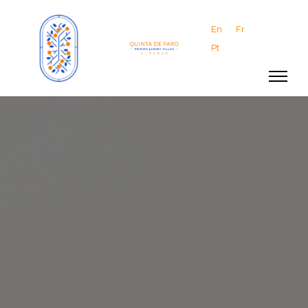
En
Fr
Pt