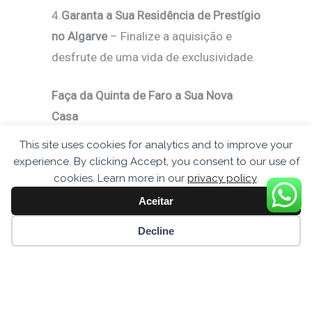
4.
Garanta a Sua Residência de Prestígio
no Algarve
– Finalize a aquisição e
desfrute de uma vida de exclusividade.
Faça da Quinta de Faro a Sua Nova
Casa
This site uses cookies for analytics and to improve your
Se deseja
possuir uma moradia no
experience. By clicking Accept, you consent to our use of
empreendimento mais exclusivo do
cookies. Learn more in our
privacy policy
.
Algarve
, este é o momento ideal para
Aceitar
agir. Descubra
um luxo intemporal, um
Cookie preferences
Decline
conforto absoluto e uma das melhores
oportunidades imobiliárias em
Portugal
.