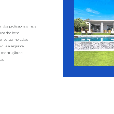
m dos profissionais mais
área dos bens
ue realiza moradias
o que a seguinte.
e construção de
da.