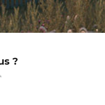
us ?
uk